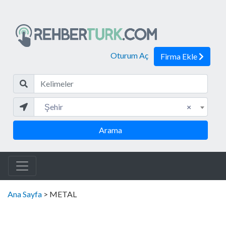
Oturum Aç
Firma Ekle
Kelim
Şehir
Şehir
×
Arama
Ana Sayfa
> METAL