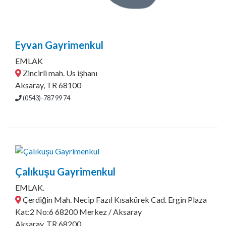
Eyvan Gayrimenkul
EMLAK
Zincirli mah. Us işhanı
Aksaray, TR 68100
(0543)-787 99 74
Çalıkuşu Gayrimenkul
EMLAK.
Çerdiğin Mah. Necip Fazıl Kısakürek Cad. Ergin Plaza
Kat:2 No:6 68200 Merkez / Aksaray
Aksaray, TR 68200