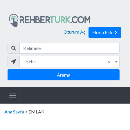
Oturum Aç
Firma Ekle
Kelim
Şehir
Şehir
×
Arama
Ana Sayfa
> EMLAK