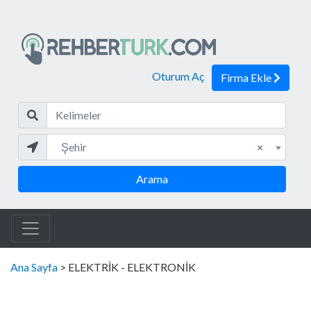
Oturum Aç
Firma Ekle
Kelim
Şehir
Şehir
×
Arama
Ana Sayfa
> ELEKTRİK - ELEKTRONİK