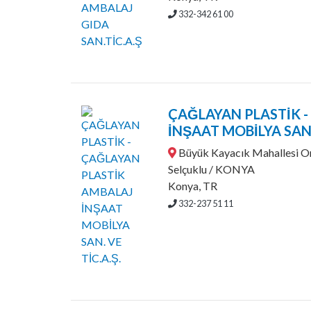
332-342 61 00
ÇAĞLAYAN PLASTİK 
İNŞAAT MOBİLYA SAN. 
Büyük Kayacık Mahallesi Or
Selçuklu / KONYA
Konya, TR
332-237 51 11