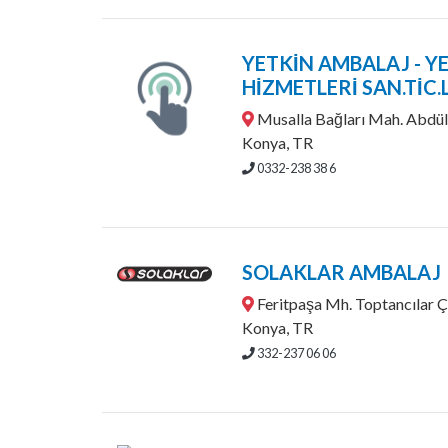
YETKİN AMBALAJ - Y
HİZMETLERİ SAN.TİC.L
Musalla Bağları Mah. Abdüls
Konya, TR
0332-238 38 6
SOLAKLAR AMBALAJ
Feritpaşa Mh. Toptancılar 
Konya, TR
332-237 06 06