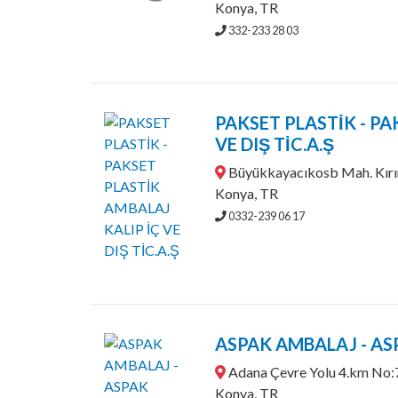
Konya, TR
332-233 28 03
PAKSET PLASTİK - PA
VE DIŞ TİC.A.Ş
Büyükkayacıkosb Mah. Kırım
Konya, TR
0332-239 06 17
ASPAK AMBALAJ - AS
Adana Çevre Yolu 4.km No
Konya, TR