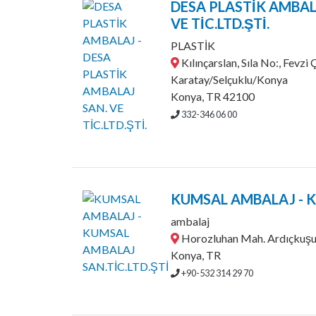
DESA PLASTİK AMBAL
VE TİC.LTD.ŞTİ.
PLASTİK
Kılınçarslan, Sıla No:, Fevz
Karatay/Selçuklu/Konya
Konya, TR 42100
332-346 06 00
KUMSAL AMBALAJ - K
ambalaj
Horozluhan Mah. Ardıçkuşu 
Konya, TR
+90-532 314 29 70