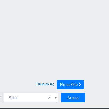
Oturum Aç
Firma Ekle
eler
Şehir
Şehir
×
Arama