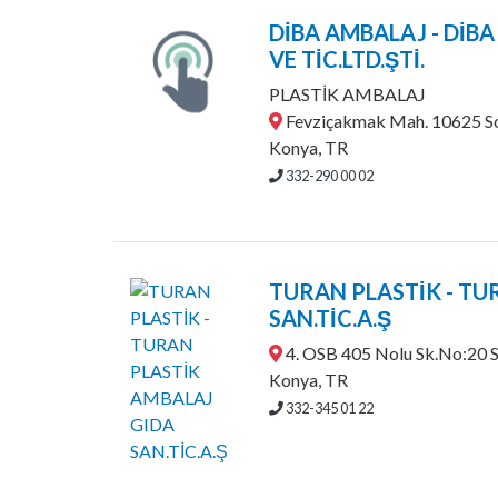
DİBA AMBALAJ - DİB
VE TİC.LTD.ŞTİ.
PLASTİK AMBALAJ
Fevziçakmak Mah. 10625 So
Konya, TR
332-290 00 02
TURAN PLASTİK - TU
SAN.TİC.A.Ş
4. OSB 405 Nolu Sk.No:20 S
Konya, TR
332-345 01 22